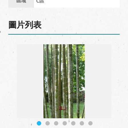
區域
C區
圖片列表
054馬氏射葉椰子_01