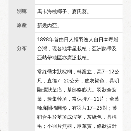
別稱
馬卡海桃椰子、麥氏葵。
原產
新幾內亞。
1898年首由日人福羽逸人自日本寄贈
分布
台灣，現各地零星栽植；亞洲熱帶及
亞熱帶地區亦廣泛栽植。
常綠喬木狀棕櫚，幹叢立，高7—12公
尺，直徑7—20公分，皮灰褐色，具明
顯環狀葉痕，基部略膨大。羽狀全裂
葉，簇集幹頂，常保持7—11片；全葉
輪廓闊橢圓形，有羽片17—25對；葉
鞘合生於莖頂成假莖，灰綠色，具棉
毛；小羽片無柄，厚革質，條狀披針