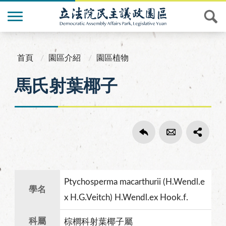
首頁
園區介紹
園區植物
馬氏射葉椰子
Ptychosperma macarthurii (H.Wendl.e
學名
x H.G.Veitch) H.Wendl.ex Hook.f.
科屬
棕櫚科射葉椰子屬