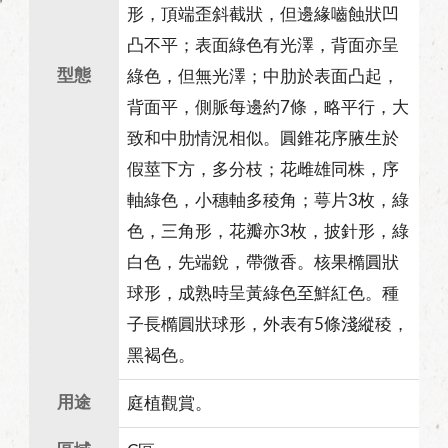
形，頂端歪斜截狀，但邊緣嚙蝕狀凹
凸不平；表面綠色有光澤，背面亦呈
型態
綠色，但無光澤；中肋於表面凸起，
背面平，側脈每邊約7條，略平行，大
致和中肋情況相似。圓錐花序腋生於
假莖下方，多分枝；花雌雄同株，序
軸綠色，小穗軸多稜角；萼片3枚，綠
色，三角形，花瓣亦3枚，披針形，綠
白色，先端銳，帶微香。核果橢圓狀
球形，成熟時呈黃綠色至鮮紅色。種
子長橢圓狀球形，外表有5條淺縱稜，
黑褐色。
用途
庭植觀賞。