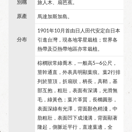
別稱
旅人木、扇芭蕉。
原產
馬達加斯加島。
1901年10月首由日人田代安定自日本
分布
引進台灣，現各地零星栽植；世界各
熱帶及亞熱帶地區亦常栽植。
棕櫚狀常綠喬木，一般高5—6公尺，
莖幹通直，外表具明顯葉痕。葉2行排
列於莖頂，折扇狀，柄長，具鞘，基
部互抱，粗壯，表面有深溝，光滑無
毛，綠黃色；葉片革質，長橢圓形，
表面深綠有光澤，背面顏色稍淺，中
肋粗壯，表面凹下成淺溝，背面顯著
隆起，側脈近平行，直達葉邊，全