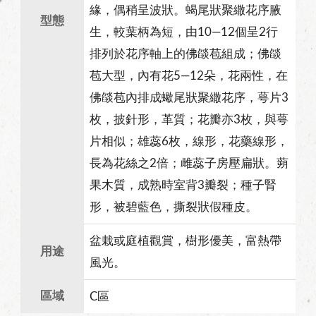
緣，偶稍呈波狀。蝎尾狀聚繖花序腋
型態
生，較葉柄為短，由10—12個呈2行
排列於花序軸上的佛燄苞組成；佛燄
苞大型，內有花5—12朵，花兩性，在
佛燄苞內排成蠍尾狀聚繖花序，萼片3
枚，披針形，革質；花瓣亦3枚，與萼
片相似；雄蕊6枚，線形，花藥線形，
長為花絲之2倍；雌蕊子房壓扁狀。蒴
果木質，成熟時室背3瓣裂；種子腎
形，被碧藍色，撕裂狀假種皮。
盆栽或庭植觀賞，樹形優美，富熱帶
用途
風光。
區域
C區